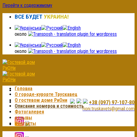
Перейти к содержимому
ВСЕ БУДЕТ
УКРАИНА!
около
около
Головна
О городе-курорте Трускавец
О гостевом доме РиОни
+38 (097) 97-107-80
Описание номеров и стоимость
rioni.truskavets@gmail.com
Фотогалерея
отзывы
Контакты