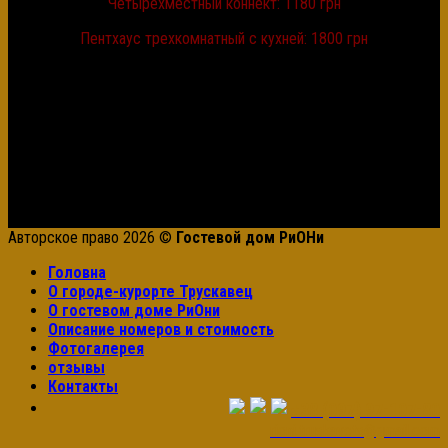
Четырехместный коннект: 1180
грн
Пентхаус трехкомнатный с кухней: 1800 грн
Авторское право 2026 ©
Гостевой дом РиОНи
Головна
О городе-курорте Трускавец
О гостевом доме РиОни
Описание номеров и стоимость
Фотогалерея
отзывы
Контакты
+38 (097) 97-107-80
rioni.truskavets@gmail.com